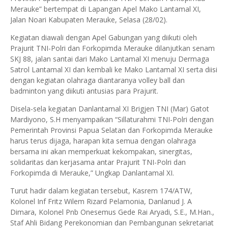
Merauke” bertempat di Lapangan Apel Mako Lantamal XI,
Jalan Noari Kabupaten Merauke, Selasa (28/02).
Kegiatan diawali dengan Apel Gabungan yang diikuti oleh
Prajurit TNI-Polri dan Forkopimda Merauke dilanjutkan senam
SKJ 88, jalan santai dari Mako Lantamal XI menuju Dermaga
Satrol Lantamal XI dan kembali ke Mako Lantamal XI serta diisi
dengan kegiatan olahraga diantaranya volley ball dan
badminton yang diikuti antusias para Prajurit.
Disela-sela kegiatan Danlantamal XI Brigjen TNI (Mar) Gatot
Mardiyono, S.H menyampaikan “Sillaturahmi TNI-Polri dengan
Pemerintah Provinsi Papua Selatan dan Forkopimda Merauke
harus terus dijaga, harapan kita semua dengan olahraga
bersama ini akan memperkuat kekompakan, sinergitas,
solidaritas dan kerjasama antar Prajurit TNI-Polri dan
Forkopimda di Merauke,” Ungkap Danlantamal XI.
Turut hadir dalam kegiatan tersebut, Kasrem 174/ATW,
Kolonel Inf Fritz Wilem Rizard Pelamonia, Danlanud J. A
Dimara, Kolonel Pnb Onesemus Gede Rai Aryadi, S.E., M.Han.,
Staf Ahli Bidang Perekonomian dan Pembangunan sekretariat