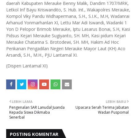
daerah Kabupaten Merauke Benny Malik, Dandim 1707/MRK,
Letkol Inf Bayu Kriswandito, S. Hub. Int., Wakapolres Merauke,
Kompol Viky Pandu Widhapermana, S.H., S.I.K., M.H, Wadanrai
Arhanud Yonmarhanlan XI, Lettu Mar Adi Iswandi, Wadanki 1
Yon D Pelopor Brimob Merauke, Iptu Lasarus Bonai, S.H, Kasi
Pidsus Kejari Merauke Sugiyanto, SH. MH, Kasi pidum Kejari
Merauke Chatarina S. Brotodewi, SH. MH, Hakim Ad Hoc
Perikanan Pengadilan Negeri Merauke Mayor Laut (KH) Aco
Arsandi, S.H., M.H., PJU Lantamal XI.
(Dispen Lantamal XI)
LEBIH LAMA
LEBIH BARU
Pengenalan SAR Lanudal Juanda
Upacara Serah Terima Jabatan
Kepada Siswa Dikmaba
Wadan Puspomal
Senerbal
POSTING KOMENTAR