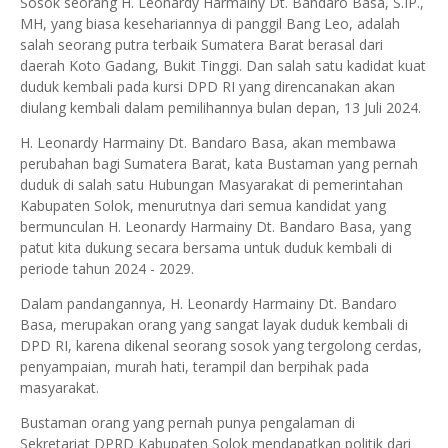
Sosok seorang H. Leonardy Harmainy Dt. Bandaro Basa, S.IP.,
MH, yang biasa kesehariannya di panggil Bang Leo, adalah
salah seorang putra terbaik Sumatera Barat berasal dari
daerah Koto Gadang, Bukit Tinggi. Dan salah satu kadidat kuat
duduk kembali pada kursi DPD RI yang direncanakan akan
diulang kembali dalam pemilihannya bulan depan, 13 Juli 2024.
H. Leonardy Harmainy Dt. Bandaro Basa, akan membawa
perubahan bagi Sumatera Barat, kata Bustaman yang pernah
duduk di salah satu Hubungan Masyarakat di pemerintahan
Kabupaten Solok, menurutnya dari semua kandidat yang
bermunculan H. Leonardy Harmainy Dt. Bandaro Basa, yang
patut kita dukung secara bersama untuk duduk kembali di
periode tahun 2024 - 2029.
Dalam pandangannya, H. Leonardy Harmainy Dt. Bandaro
Basa, merupakan orang yang sangat layak duduk kembali di
DPD RI, karena dikenal seorang sosok yang tergolong cerdas,
penyampaian, murah hati, terampil dan berpihak pada
masyarakat.
Bustaman orang yang pernah punya pengalaman di
Sekretariat DPRD Kabupaten Solok mendapatkan politik dari