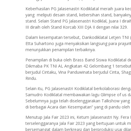
Keberhasilan PG Jalasenastri Kodiklatal meraih juara ked
yang meliputi desain stand, kebersihan stand, banyakn
stand. Selain Stand PG Jalasenastri Kodiklal, Juara I dir
III diraih oleh Stand Korcab XIII DJA II dengan nilai 329.
Dalam kesempatan tersebut, Dankodiklatal Letjen TNI (
Etta Suhartono juga menyaksikan langsung para prajurit
menunjukkan penampilan terbaiknya.
Penampilan di buka oleh Brass Band Siswa Kodiklatal de
Dikmaba PK TNI AL Angkatan 42 Gelombang 1 tersebut m
berjudul Cintaku, Vina Panduwinata berjudul Cinta, Sha
Rindu.
Selain itu, PG Jalasenastri Kodiklatal berkolaborasi de
Samudro Kodiklatal membawakan lagu Glimpse of us dari
Sebelumnya juga telah diselenggarakan Talkshow yan
di berbagai Acara dan Kesempatan” yang di pandu oleh 
Menutup Jala Fair 2023 ini, Ketum Jalasenastri Ny. F
terselenggaranya Jala Fair 2023 yang bertujuan untuk
bersemangat dalam berkreasi dan berproduksi usai diland