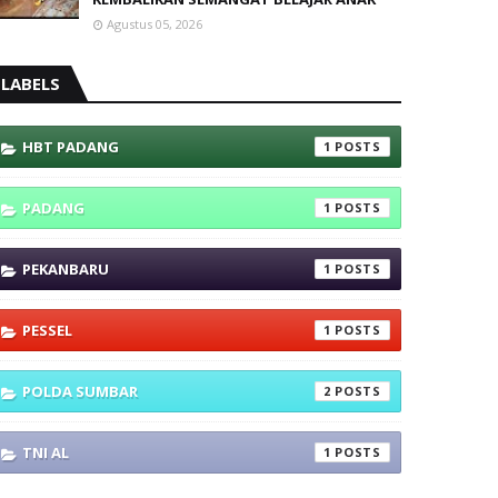
Agustus 05, 2026
LABELS
HBT PADANG
1
PADANG
1
PEKANBARU
1
PESSEL
1
POLDA SUMBAR
2
TNI AL
1