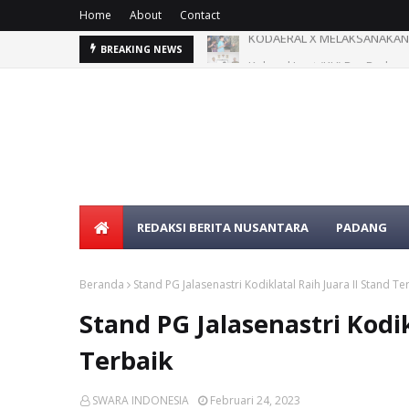
Home
About
Contact
KODAERAL X MELAKSANAKAN D
Kolonel Laut (KH) Drs.Burha
BREAKING NEWS
REDAKSI BERITA NUSANTARA
PADANG
Beranda
Stand PG Jalasenastri Kodiklatal Raih Juara II Stand Te
Stand PG Jalasenastri Kodik
Terbaik
SWARA INDONESIA
Februari 24, 2023