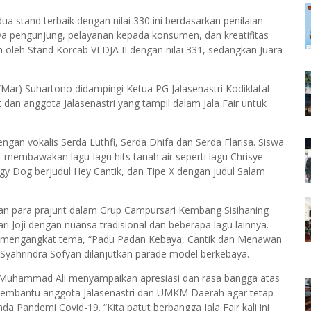
ua stand terbaik dengan nilai 330 ini berdasarkan penilaian
ya pengunjung, pelayanan kepada konsumen, dan kreatifitas
aih oleh Stand Korcab VI DJA II dengan nilai 331, sedangkan Juara
Mar) Suhartono didampingi Ketua PG Jalasenastri Kodiklatal
 dan anggota Jalasenastri yang tampil dalam Jala Fair untuk
ngan vokalis Serda Luthfi, Serda Dhifa dan Serda Flarisa. Siswa
embawakan lagu-lagu hits tanah air seperti lagu Chrisye
ggy Dog berjudul Hey Cantik, dan Tipe X dengan judul Salam
ngan para prajurit dalam Grup Campursari Kembang Sisihaning
 Joji dengan nuansa tradisional dan beberapa lagu lainnya.
g mengangkat tema, “Padu Padan Kebaya, Cantik dan Menawan
Syahrindra Sofyan dilanjutkan parade model berkebaya.
era Muhammad Ali menyampaikan apresiasi dan rasa bangga atas
 membantu anggota Jalasenastri dan UMKM Daerah agar tetap
a Pandemi Covid-19. “Kita patut berbangga Jala Fair kali ini