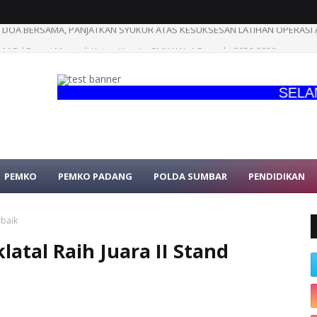
OA BERSAMA, PANJATKAN SYUKUR ATAS KESUKSESAN LATIHAN OPERASI AMF
n, M.Pd Resmi Menjadi Ketua Komite SMK KAL-1 Periode 2026-2030
SELAMAT D
PEMKO
PEMKO PADANG
POLDA SUMBAR
PENDIDIKAN
rbaik
latal Raih Juara II Stand