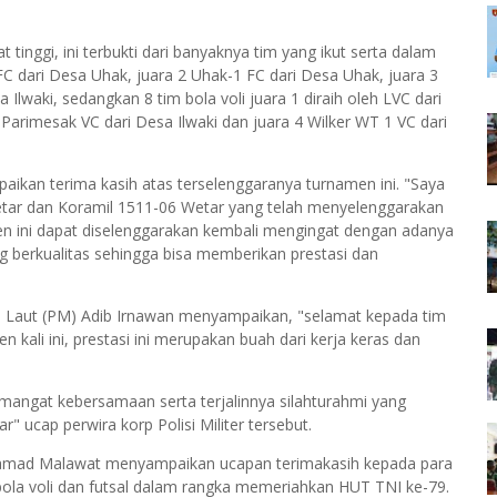
inggi, ini terbukti dari banyaknya tim yang ikut serta dalam
 FC dari Desa Uhak, juara 2 Uhak-1 FC dari Desa Uhak, juara 3
Ilwaki, sedangkan 8 tim bola voli juara 1 diraih oleh LVC dari
 3 Parimesak VC dari Desa Ilwaki dan juara 4 Wilker WT 1 VC dari
kan terima kasih atas terselenggaranya turnamen ini. "Saya
etar dan Koramil 1511-06 Wetar yang telah menyelenggarakan
n ini dapat diselenggarakan kembali mengingat dengan adanya
ng berkualitas sehingga bisa memberikan prestasi dan
 Laut (PM) Adib Irnawan menyampaikan, "selamat kepada tim
n kali ini, prestasi ini merupakan buah dari kerja keras dan
mangat kebersamaan serta terjalinnya silahturahmi yang
 ucap perwira korp Polisi Militer tersebut.
hamad Malawat menyampaikan ucapan terimakasih kepada para
bola voli dan futsal dalam rangka memeriahkan HUT TNI ke-79.