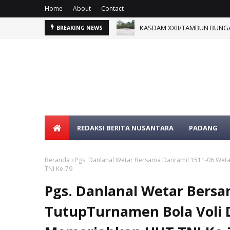
Home
About
Contact
KASDAM XXII/TAMBUN BUNGA
BREAKING NEWS
REDAKSI BERITA NUSANTARA
PADANG
Beranda
Pgs. Danlanal Wetar Bersama Danramil 1511-06 Wet
TNI Ke-79
Pgs. Danlanal Wetar Bersa
TutupTurnamen Bola Voli 