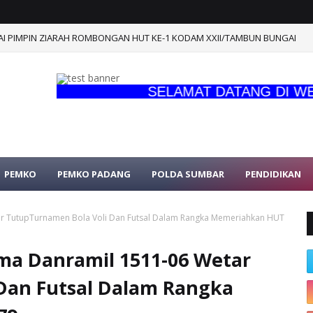
I PIMPIN ZIARAH ROMBONGAN HUT KE-1 KODAM XXII/TAMBUN BUNGAI
SELAMAT DATANG DI WEBSIT
PEMKO
PEMKO PADANG
POLDA SUMBAR
PENDIDIKAN
ar TutupTurnamen Bola Voli Dan Futsal Dalam Rangka Memeriahkan HUT
ma Danramil 1511-06 Wetar
Dan Futsal Dalam Rangka