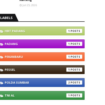
Juli 25, 2026
LABELS
HBT PADANG
1
PADANG
1
PEKANBARU
1
PESSEL
1
POLDA SUMBAR
2
TNI AL
1