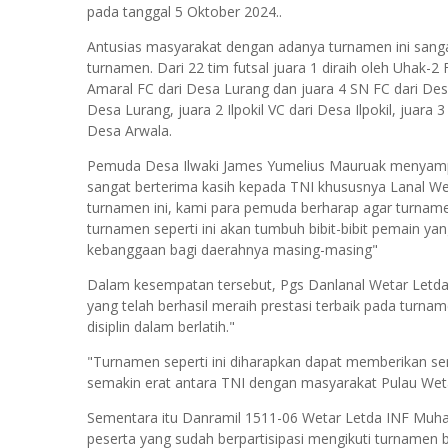
pada tanggal 5 Oktober 2024..
Antusias masyarakat dengan adanya turnamen ini sangat t
turnamen. Dari 22 tim futsal juara 1 diraih oleh Uhak-2
Amaral FC dari Desa Lurang dan juara 4 SN FC dari Desa 
Desa Lurang, juara 2 Ilpokil VC dari Desa Ilpokil, juara
Desa Arwala.
Pemuda Desa Ilwaki James Yumelius Mauruak menyampai
sangat berterima kasih kepada TNI khususnya Lanal W
turnamen ini, kami para pemuda berharap agar turname
turnamen seperti ini akan tumbuh bibit-bibit pemain ya
kebanggaan bagi daerahnya masing-masing"
Dalam kesempatan tersebut, Pgs Danlanal Wetar Letda
yang telah berhasil meraih prestasi terbaik pada turname
disiplin dalam berlatih."
"Turnamen seperti ini diharapkan dapat memberikan se
semakin erat antara TNI dengan masyarakat Pulau Wetar"
Sementara itu Danramil 1511-06 Wetar Letda INF Mu
peserta yang sudah berpartisipasi mengikuti turnamen 