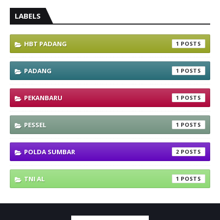
LABELS
HBT PADANG
1
PADANG
1
PEKANBARU
1
PESSEL
1
POLDA SUMBAR
2
TNI AL
1