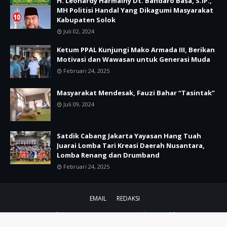
H. Leonardy Harmainy Dt. Bandaro Basa, S.IP.,
MH Politisi Handal Yang Dikagumi Masyarakat
Kabupaten Solok
Juli 02, 2024
Ketum PPAL Kunjungi Mako Armada III, Berikan
Motivasi dan Wawasan untuk Generasi Muda
Februari 24, 2025
Masyarakat Mendesak, Fauzi Bahar “Tasintak”
Juli 09, 2024
Satdik Cabang Jakarta Yayasan Hang Tuah
Juarai Lomba Tari Kreasi Daerah Nusantara,
Lomba Renang dan Drumband
Februari 24, 2025
EMAIL
REDAKSI
CRAFTED WITH by ZAINAL ABIDIN.BLOG
TemplatesYard
| DISTRIBUTED
BY
REDAKSI BERITA NUSANTARA