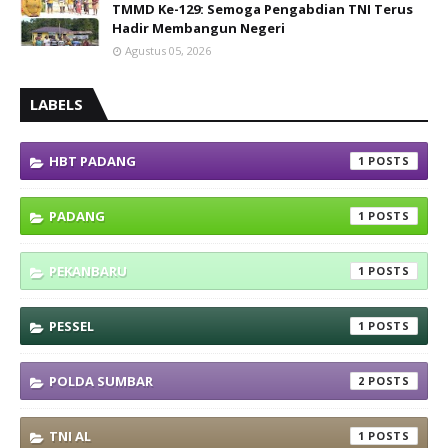
TMMD Ke-129: Semoga Pengabdian TNI Terus
Hadir Membangun Negeri
Agustus 05, 2026
LABELS
HBT PADANG
1
PADANG
1
PEKANBARU
1
PESSEL
1
POLDA SUMBAR
2
TNI AL
1