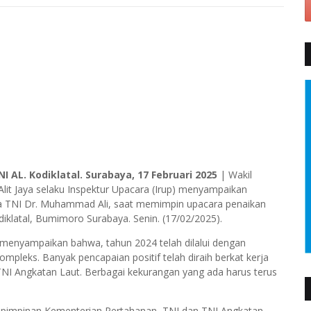
NI AL. Kodiklatal. Surabaya, 17 Februari 2025
| Wakil
lit Jaya selaku Inspektur Upacara (Irup) menyampaikan
na TNI Dr. Muhammad Ali, saat memimpin upacara penaikan
klatal, Bumimoro Surabaya. Senin. (17/02/2025).
menyampaikan bahwa, tahun 2024 telah dilalui dengan
pleks. Banyak pencapaian positif telah diraih berkat kerja
S TNI Angkatan Laut. Berbagai kekurangan yang ada harus terus
at pimpinan Kementerian Pertahanan, TNI dan TNI Angkatan