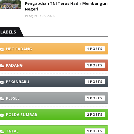
Pengabdian TNI Terus Hadir Membangun
Negeri
Agustus 05, 2026
LABELS
HBT PADANG
1
PADANG
1
PEKANBARU
1
PESSEL
1
POLDA SUMBAR
2
TNI AL
1