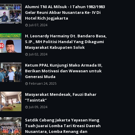
Alumni TNI AL Milsuk - I Tahun 1982/1983
Gelar Reuni Akbar Nusantara Ke- IV Di
Hotel Rich Jogjakarta
Juli 07, 2024
H. Leonardy Harmainy Dt. Bandaro Basa,
S.IP., MH Politisi Handal Yang Dikagumi
Masyarakat Kabupaten Solok
Juli 02, 2024
Ketum PPAL Kunjungi Mako Armada III,
Berikan Motivasi dan Wawasan untuk
Generasi Muda
Februari 24, 2025
Masyarakat Mendesak, Fauzi Bahar
“Tasintak”
Juli 09, 2024
Satdik Cabang Jakarta Yayasan Hang
Tuah Juarai Lomba Tari Kreasi Daerah
Nusantara, Lomba Renang dan