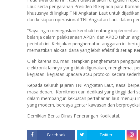
Laut serta pengarahan Presiden RI kepada para Komand
khususnya di lingkup TNI Angkatan Laut untuk dijad
dan kesiapan operasional TNI Angkatan Laut dalam per
“Saya ingin menegaskan kembali tentang implementasi i
belanja dalam pelaksanaan APBN dan APBD tahun angg
perintah ini. Kebijakan penghematan anggaran ini ber
memastikan alokasi dana yang lebih efektif di setiap K
Oleh karena itu, mari terapkan penghematan penggunaa
elektronik lainnya yang tidak digunakan, menghemat pen
kegiatan- kegiatan upacara atau protokol secara seder
Kepada seluruh jajaran TNI Angkatan Laut, Kasal berpe
masa depan. Komitmen dan dedikasi yang tinggi dari s
dalam membangun kekuatan pertahanan laut menuju I
yang modern, berdaya gentar kawasan dan berproyeksi 
Demikian Berita Dinas Penerangan Kodiklatal.
Facebook
Twitter