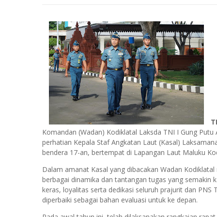
T
Komandan (Wadan) Kodiklatal Laksda TNI I Gung Putu A
perhatian Kepala Staf Angkatan Laut (Kasal) Laksama
bendera 17-an, bertempat di Lapangan Laut Maluku Kodi
Dalam amanat Kasal yang dibacakan Wadan Kodiklatal 
berbagai dinamika dan tantangan tugas yang semakin kom
keras, loyalitas serta dedikasi seluruh prajurit dan PN
diperbaiki sebagai bahan evaluasi untuk ke depan.
Pada awal tahun ini, telah dilaksanakan rangkaian rap