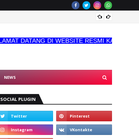
KASDA
si Prajurit
T DATANG DI WEBSITE RESMI KAMI
NEWS
SOCIAL PLUGIN