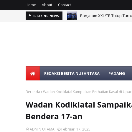
Home
About
Contact
Pangdam XXII/TB Tutup Tur
BREAKING NEWS
Kodam XXII/Tambun Bungai M
REDAKSI BERITA NUSANTARA
PADANG
Beranda
Wadan Kodiklatal Sampaikan Perhatian Kasal di Upa
Wadan Kodiklatal Sampaika
Bendera 17-an
ADMIN UTAMA
Februari 17, 2025