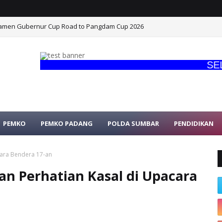
namen Gubernur Cup Road to Pangdam Cup 2026
atangkan Persiapan HUT Ke-1, Tampilkan Kesiapan Operasional dan Atrak
SELAMA
PEMKO
PEMKO PADANG
POLDA SUMBAR
PENDIDIKAN
cara Bendera 17-an
n Perhatian Kasal di Upacara