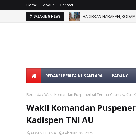
Home
About
Contact
HADIRKAN HARAPAN, KODAM 
BREAKING NEWS
SELAMAT DATANG DI WE
REDAKSI BERITA NUSANTARA
PADANG
Beranda
Wakil Komandan Puspenerbal Terima Courtesy Call 
Wakil Komandan Puspenerb
Kadispen TNl AU
ADMIN UTAMA
Februari 06, 2025