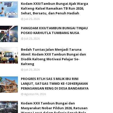
Kodam XXII/Tambun Bungai Ajak Warga
Kalteng-Kalsel Ramaikan TB Run 2026,
Sehat, Bersatu, dan Penuh Hadiah
Juli 25, 2026
PANGDAM XXII/TAMBUN BUNGAI TINJAU
POSKO KARHUTLA TUMBANG NUSA
Juli 25, 2026
Bedah Tuntas Jalan Menjadi Taruna
Akmil: Kodam XXII Tambun Bungai dan
Disdik Kalteng Motivasi Pelajar Se-
Kalteng
Juli 25, 2026
PROGRES RTLH SAS 5 MILIK IBU RINI
LANJUT, SATGAS TMMD KE-129 KERJAKAN
PEMASANGAN RENG DI DESA BANDARAYA
Agustus 04, 2026
Kodam XXII Tambun Bungai dan
Masyarakat Nobar Pildun 2026, Ratusan
Warga Larut dalam Euforia Sepak Bola