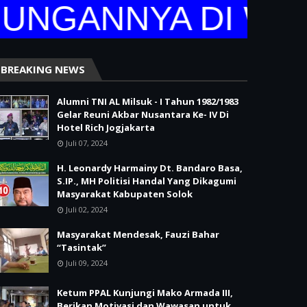
NGANNYA DI WEBS
BREAKING NEWS
Alumni TNI AL Milsuk - I Tahun 1982/1983
Gelar Reuni Akbar Nusantara Ke- IV Di
Hotel Rich Jogjakarta
Juli 07, 2024
H. Leonardy Harmainy Dt. Bandaro Basa,
S.IP., MH Politisi Handal Yang Dikagumi
Masyarakat Kabupaten Solok
Juli 02, 2024
Masyarakat Mendesak, Fauzi Bahar
“Tasintak”
Juli 09, 2024
Ketum PPAL Kunjungi Mako Armada III,
Berikan Motivasi dan Wawasan untuk