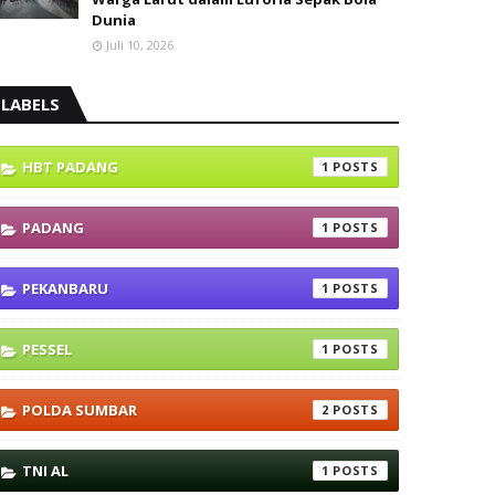
Dunia
Juli 10, 2026
LABELS
HBT PADANG
1
PADANG
1
PEKANBARU
1
PESSEL
1
POLDA SUMBAR
2
TNI AL
1