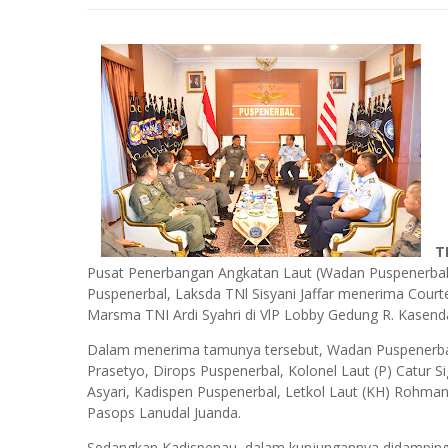
T
Pusat Penerbangan Angkatan Laut (Wadan Puspenerbal
Puspenerbal, Laksda TNl Sisyani Jaffar menerima Court
Marsma TNI Ardi Syahri di VlP Lobby Gedung R. Kasend
Dalam menerima tamunya tersebut, Wadan Puspenerbal 
Prasetyo, Dirops Puspenerbal, Kolonel Laut (P) Catur S
Asyari, Kadispen Puspenerbal, Letkol Laut (KH) Rohma
Pasops Lanudal Juanda.
Sedangkan Kadispenau, dalam kunjungannya didampingi 