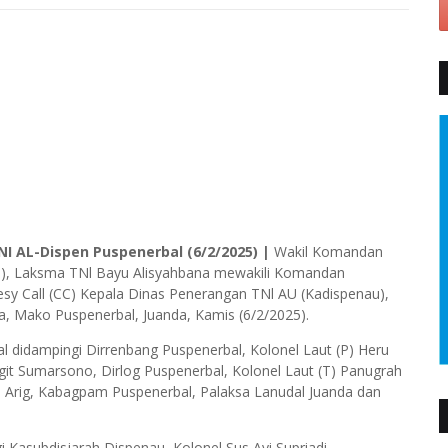
NI AL-Dispen Puspenerbal (6/2/2025) |
Wakil Komandan
), Laksma TNl Bayu Alisyahbana mewakili Komandan
esy Call (CC) Kepala Dinas Penerangan TNl AU (Kadispenau),
a, Mako Puspenerbal, Juanda, Kamis (6/2/2025).
didampingi Dirrenbang Puspenerbal, Kolonel Laut (P) Heru
igit Sumarsono, Dirlog Puspenerbal, Kolonel Laut (T) Panugrah
n Arig, Kabagpam Puspenerbal, Palaksa Lanudal Juanda dan
Kasubdisjarah Dispenau, Kolonel Sus Ayi Supriadi,