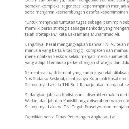
semakin kompleks, regenerasi kepemimpinan menjadi s
serta menjamin kesinambungan estafet kepemimpinan y
“Untuk menjawab tuntutan tugas sebagai pemimpin seb
memiliki peran strategis sebagai nahkoda yang mengara
telah ditetapkan,” kata Laksamana Muhammad Ali.
Lanjutnya, Kasal mengungkapkan bahwa TNI AL telah
manusia yang berkualitas tinggi, kompeten dan mampu be
menempatkan Seskoal selalu menjadi mercusuar pemben
yang adaptif terhadap perkembangan strategis dan did
Sementara itu, di tempat yang sama juga telah dilaksa
Yos Sudarso Seskoal, diantaranya Koorsahli Kasal dar
Selanjutnya Laksda TNI Budi Raharjo akan menjabat se
Sedangkan jabatan Kadisfasanal diserahterimakan dari
Wildan, dan jabatan Kadislitbangal diserahterimakan 
Selanjutnya Laksma TNI Teguh Prasetyo akan menjabat
Demikian berita Dinas Penerangan Angkatan Laut.