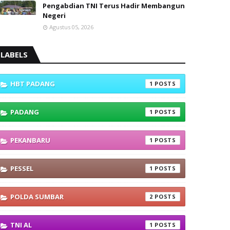
Pengabdian TNI Terus Hadir Membangun
Negeri
Agustus 05, 2026
LABELS
HBT PADANG
1
PADANG
1
PEKANBARU
1
PESSEL
1
POLDA SUMBAR
2
TNI AL
1