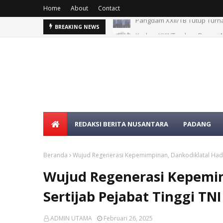
Home
About
Contact
Pangdam XXII/TB Tutup Tur
Kodam XXII/Tambun Bungai M
BREAKING NEWS
REDAKSI BERITA NUSANTARA
PADANG
Beranda
Wujud Regenerasi Kepemimpinan, Dankodiklatal Hadiri
Wujud Regenerasi Kepemim
Sertijab Pejabat Tinggi TNI
ADMIN UTAMA
Februari 26, 2025