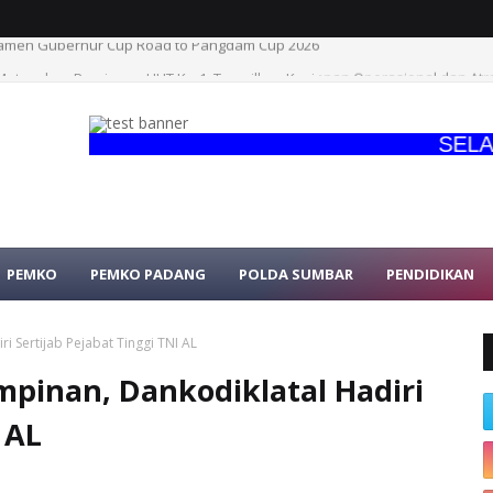
namen Gubernur Cup Road to Pangdam Cup 2026
atangkan Persiapan HUT Ke-1, Tampilkan Kesiapan Operasional dan Atrak
SELAMAT 
PEMKO
PEMKO PADANG
POLDA SUMBAR
PENDIDIKAN
 Sertijab Pejabat Tinggi TNI AL
pinan, Dankodiklatal Hadiri
 AL