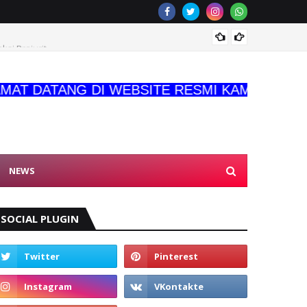
KASDA
si Prajurit
DATANG DI WEBSITE RESMI KAMI
NEWS
SOCIAL PLUGIN