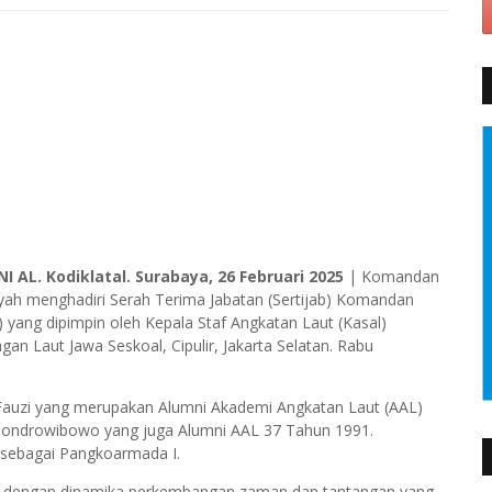
NI AL. Kodiklatal. Surabaya, 26 Februari 2025
| Komandan
msyah menghadiri Serah Terima Jabatan (Sertijab) Komandan
yang dipimpin oleh Kepala Staf Angkatan Laut (Kasal)
 Laut Jawa Seskoal, Cipulir, Jakarta Selatan. Rabu
 Fauzi yang merupakan Alumni Akademi Angkatan Laut (AAL)
Condrowibowo yang juga Alumni AAL 37 Tahun 1991.
 sebagai Pangkoarmada I.
g dengan dinamika perkembangan zaman dan tantangan yang