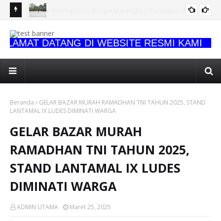
HUT Ke-1,
KASDAM XXII/TAMBUN BUNGAI PIMPIN ZIARAH ROMBONGAN
Ak
it
HUT KE-1 KODAM XXII/TAMBUN BUNGAI
030
AMAT DATANG DI WEBSITE RESMI KAMI
Beranda
GELAR BAZAR MURAH RAMADHAN TNI TAHUN 2025, STAND
LANTAMAL IX LUDES DIMINATI WARGA
GELAR BAZAR MURAH
RAMADHAN TNI TAHUN 2025,
STAND LANTAMAL IX LUDES
DIMINATI WARGA
ADMIN UTAMA
Maret 25, 2025