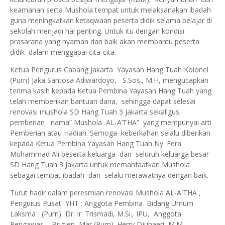
keamanan serta Mushola tempat untuk melaksanakan ibadah
guna meningkatkan ketaqwaan peserta didik selama belajar di
sekolah menjadi hal penting. Untuk itu dengan kondisi
prasarana yang nyaman dan baik akan membantu peserta
didik dalam menggapai cita-cita.
Ketua Pengurus Cabang Jakarta Yayasan Hang Tuah Kolonel
(Purn) Jaka Santosa Adiwardoyo, S.Sos., M.H, mengucapkan
terima kasih kepada Ketua Pembina Yayasan Hang Tuah yang
telah memberikan bantuan dana, sehingga dapat selesai
renovasi mushola SD Hang Tuah 3 Jakarta sekaligus
pemberian nama” Mushola AL-A’THA” yang mempunyai arti
Pemberian atau Hadiah. Semoga keberkahan selalu diberikan
kepada Ketua Pembina Yayasan Hang Tuah Ny. Fera
Muhammad Ali beserta keluarga dan seluruh keluarga besar
SD Hang Tuah 3 Jakarta untuk memanfaatkan Mushola
sebagai tempat ibadah dan selalu merawatnya dengan baik.
Turut hadir dalam peresmian renovasi Mushola AL-A'THA ,
Pengurus Pusat YHT : Anggota Pembina Bidang Umum
Laksma (Purn) Dr. Ir. Trismadi, M.Si., IPU, Anggota
Pengawas Brigjen Mar (Purn). Herry Djuhaeri, M.M.,