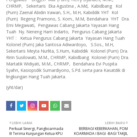
CHRMP, Sekertaris Eka Agustina , A.Md, Kabidbang Kol
(Purn) Zaenal Abidin Irawan, S.H., M.H, Kabiddik YHT Kol
(Purn) Regeng Pramono, S. Kom., M.M, Bendahara YHT Dra.
Erni Megawati, Pengawas Cabang Jakarta Yayasan Hang
Tuah Ny. Neneng Harri Indarto, Pengurus Cabang Jakarta
YHT : Ketua Pengurus Cabang Jakarta Yayasan Hang Tuah
Kolonel (Purn) Jaka Santosa Adiwardoyo, S.Sos., M.H,
Sekertaris Meyta Nurlita, S.Hum, Kabiddik Kolonel (Purn) Dra.
Ririn Susilowati, M.M., CHRMP, Kabidbang Kolonel (Purn) Dra.
Martatik Widiyati, M.M., CHRMP, Bendahara Evi Puspita
Syahri, Kasiopsdik Sumardiyono, S.Pd. serta para Kasatdik di
lingkungan Hang Tuah Jakarta.
(yht/dar)
LEBIH LAMA
LEBIH BARU
Perkuat Sinergi, Pangkoarmada
BERBAGI KEBERKAHAN, POM
III Terima Kunjungan Ketua KPU
KOARMADA I BAGI -BAGI TAKJIL