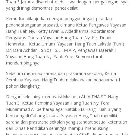
Tuah 3 Jakarta disambut oleh siswa dengan pengalungan syal
yang di iringi demontrasi pencak silat.
Kemudian dilanjutkan dengan pengguntingan pita dan
penandatanganan prasasti, dimana Ketua Pengawas Yayasan
Hang Tuah Ny. Ketty Erwin S. Aldedharma, Koordinator
Pengawas Daerah Yayasan Hang Tuah Ny. Kiki Denih
Hendrata , Ketua Umum Yayasan Hang Tuah Laksda (Purn)
Dr. Dani Achdani, S.Sos., S.E., M.A.P, Pengawas Daerah I
Yayasan Hang Tuah Ny. Yanti Yoos Suryono turut
mendampinginya.
Sebelum meninjau sarana dan prasarana sekolah, Ketua
Pembina Yayasan Hang Tuah melaksanakan penanaman 1
pohon klengkeng.
Dengan selesainya renovasi Mushola AL-A'THA SD Hang
Tuah 3, Ketua Pembina Yayasan Hang Tuah Ny. Fera
Muhammad Ali berharap agar Satdik SD Hang Tuah 3 yang
bernaung di Cabang Jakarta Yayasan Hang Tuah memiliki
sarana dan prasarana sekolah yang standart sesuai ketentuan
dari Dinas Pendidikan sehingga mampu mendukung
kelancaran proses belajar mengajar (KBM), kenyamanan dan