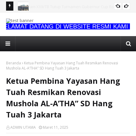
oad to
Kodam XXII/Tambun Bungai Matangkan Persiapan HUT Ke-1,
KA
Tampilkan Kesiapan Operasional dan Atraksi Prajurit
HU
LAMAT DATANG DI WEBSITE RESMI KAMI
Beranda
Ketua Pembina Yayasan Hang Tuah Resmikan Renovasi
Mushola AL-A’THA” SD Hang Tuah 3 Jakarta
Ketua Pembina Yayasan Hang
Tuah Resmikan Renovasi
Mushola AL-A’THA” SD Hang
Tuah 3 Jakarta
ADMIN UTAMA
Maret 11, 2025