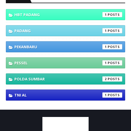
HBT PADANG
1
PADANG
1
PEKANBARU
1
PESSEL
1
POLDA SUMBAR
2
TNI AL
1