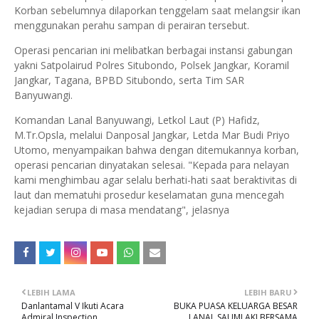
Korban sebelumnya dilaporkan tenggelam saat melangsir ikan
menggunakan perahu sampan di perairan tersebut.
Operasi pencarian ini melibatkan berbagai instansi gabungan
yakni Satpolairud Polres Situbondo, Polsek Jangkar, Koramil
Jangkar, Tagana, BPBD Situbondo, serta Tim SAR
Banyuwangi.
Komandan Lanal Banyuwangi, Letkol Laut (P) Hafidz,
M.Tr.Opsla, melalui Danposal Jangkar, Letda Mar Budi Priyo
Utomo, menyampaikan bahwa dengan ditemukannya korban,
operasi pencarian dinyatakan selesai. "Kepada para nelayan
kami menghimbau agar selalu berhati-hati saat beraktivitas di
laut dan mematuhi prosedur keselamatan guna mencegah
kejadian serupa di masa mendatang", jelasnya
LEBIH LAMA
LEBIH BARU
Danlantamal V Ikuti Acara
BUKA PUASA KELUARGA BESAR
Admiral Inspection
LANAL SAUMLAKI BERSAMA