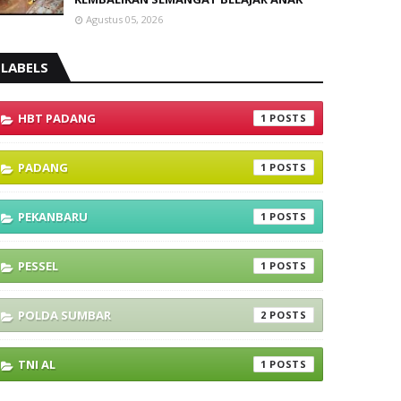
Agustus 05, 2026
LABELS
HBT PADANG
1
PADANG
1
PEKANBARU
1
PESSEL
1
POLDA SUMBAR
2
TNI AL
1