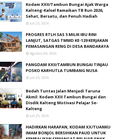
Kodam XXII/Tambun Bungai Ajak Warga
Kalteng-Kalsel Ramaikan TB Run 2026,
Sehat, Bersatu, dan Penuh Hadiah
Juli 25, 2026
PROGRES RTLH SAS 5 MILIK IBU RINI
LANJUT, SATGAS TMMD KE-129 KERJAKAN
PEMASANGAN RENG DI DESA BANDARAYA
Agustus 04, 2026
PANGDAM XXII/TAMBUN BUNGAI TINJAU
POSKO KARHUTLA TUMBANG NUSA
Juli 25, 2026
Bedah Tuntas Jalan Menjadi Taruna
Akmil: Kodam XXII Tambun Bungai dan
Disdik Kalteng Motivasi Pelajar Se-
Kalteng
Juli 25, 2026
HADIRKAN HARAPAN, KODAM XX/TUANKU
IMAM BONJOL BERSIHKAN PAUD UNTUK
KEMBALIKAN SEMANGAT BELAJAR ANAK