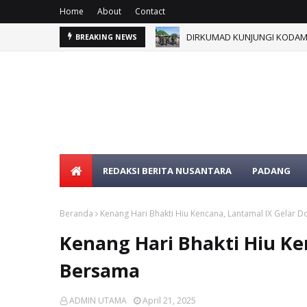
Home
About
Contact
DIRKUMAD KUNJUNGI KODAM 
BREAKING NEWS
SELAMAT DATANG DI WEBSITE 
REDAKSI BERITA NUSANTARA
PADANG
Beranda
Kenang Hari Bhakti Hiu Kencana, Lantamal IX Gelar 
Kenang Hari Bhakti Hiu Ke
Bersama
ADMIN UTAMA
April 21, 2025