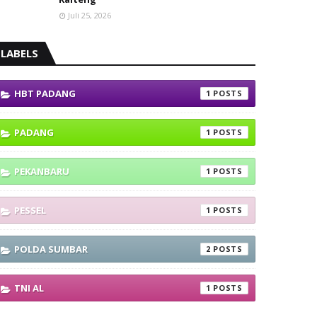
Juli 25, 2026
LABELS
HBT PADANG
1
PADANG
1
PEKANBARU
1
PESSEL
1
POLDA SUMBAR
2
TNI AL
1