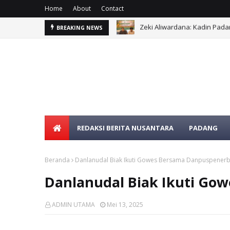
Home
About
Contact
Zeki Aliwardana: Kadin Pad
BREAKING NEWS
KODAERAL X MELAKSANAKAN D
REDAKSI BERITA NUSANTARA
PADANG
Beranda
Danlanudal Biak Ikuti Gowes Bersama Danpuspenerb
Danlanudal Biak Ikuti Go
ADMIN UTAMA
Mei 13, 2025