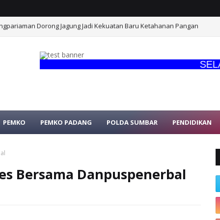
angpariaman Dorong Jagung Jadi Kekuatan Baru Ketahanan Pangan
OA BERSAMA, PANJATKAN SYUKUR ATAS KESUKSESAN LATIHAN OPERASI AMF
SELAMAT
PEMKO
PEMKO PADANG
POLDA SUMBAR
PENDIDIKAN
al
wes Bersama Danpuspenerbal