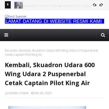
gung Jadi
KODAERAL X MELAKSANAKAN DOA BERSAMA, PANJATKAN
Kol
SYUKUR ATAS KESUKSESAN LATIHAN OPERASI AMFIBI
Kom
AMAT DATANG DI WEBSITE RESMI KAMI
TERINTEGRASI TNI TA 2026
Beranda
Kembali, Skuadron Udara 600 Wing Udara 2 Puspenerbal
Cetak Captain Pilot King Air
Kembali, Skuadron Udara 600
Wing Udara 2 Puspenerbal
Cetak Captain Pilot King Air
ADMIN UTAMA
Mei 09, 2025