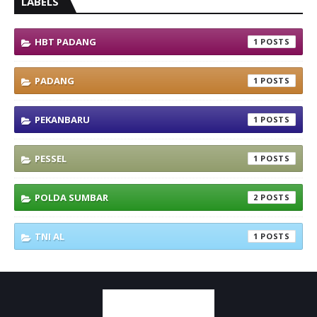
LABELS
HBT PADANG
1
PADANG
1
PEKANBARU
1
PESSEL
1
POLDA SUMBAR
2
TNI AL
1