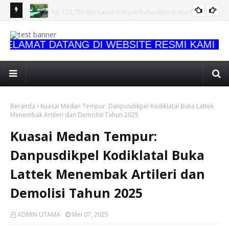
 Perkuat
Jembatan Rampung, Akses Warga Semakin Lancar, Bukti
Bu
Nyata TMMD Ke-129 Hadirkan Manfaat untuk Kampung
Ke
LAMAT DATANG DI WEBSITE RESMI KAMI
Sesor
Beranda
Kuasai Medan Tempur: Danpusdikpel Kodiklatal Buka Lattek
Menembak Artileri dan Demolisi Tahun 2025
Kuasai Medan Tempur:
Danpusdikpel Kodiklatal Buka
Lattek Menembak Artileri dan
Demolisi Tahun 2025
ADMIN UTAMA
Mei 07, 2025