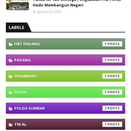
Hadir Membangun Negeri
Agustus 05, 2026
LABELS
HBT PADANG
1
PADANG
1
PEKANBARU
1
PESSEL
1
POLDA SUMBAR
2
TNI AL
1