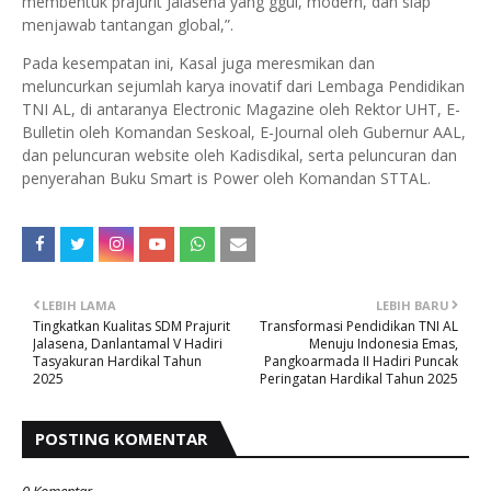
membentuk prajurit Jalasena yang ggul, modern, dan siap
menjawab tantangan global,”.
Pada kesempatan ini, Kasal juga meresmikan dan
meluncurkan sejumlah karya inovatif dari Lembaga Pendidikan
TNI AL, di antaranya Electronic Magazine oleh Rektor UHT, E-
Bulletin oleh Komandan Seskoal, E-Journal oleh Gubernur AAL,
dan peluncuran website oleh Kadisdikal, serta peluncuran dan
penyerahan Buku Smart is Power oleh Komandan STTAL.
LEBIH LAMA
LEBIH BARU
Tingkatkan Kualitas SDM Prajurit
Transformasi Pendidikan TNI AL
Jalasena, Danlantamal V Hadiri
Menuju Indonesia Emas,
Tasyakuran Hardikal Tahun
Pangkoarmada II Hadiri Puncak
2025
Peringatan Hardikal Tahun 2025
POSTING KOMENTAR