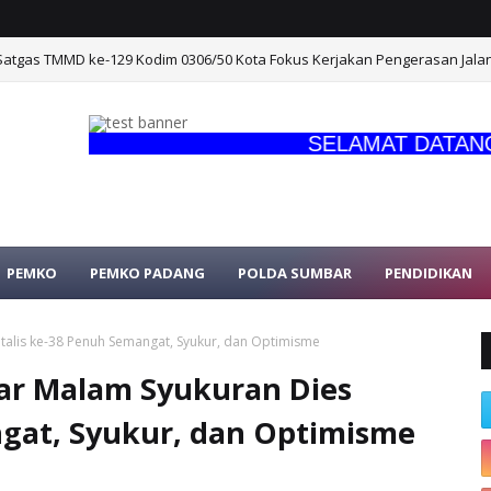
Satgas TMMD ke-129 Kodim 0306/50 Kota Fokus Kerjakan Pengerasan Jalan
SELAMAT DATANG DI 
PEMKO
PEMKO PADANG
POLDA SUMBAR
PENDIDIKAN
talis ke-38 Penuh Semangat, Syukur, dan Optimisme
lar Malam Syukuran Dies
ngat, Syukur, dan Optimisme