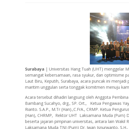
Surabaya
| Universitas Hang Tuah (UHT) menggelar M
semangat kebersamaan, rasa syukur, dan optimisme p
Laut Biru, Keputih, Surabaya, acara puncak ini menjad
maritim unggulan serta tonggak komitmen menuju kampu
Acara tersebut dihadiri langsung oleh Anggota Pemb
Bambang Sucahyo, drg., SP. Ort., Ketua Pengawas Ya
Rianto. S.A.P., M.Tr (Han).,C.FrA., CRMP. Ketua Penguru
(Han), CHRMP, Rektor UHT Laksamana Muda (Purn) Dr. Ir
beserta jajaran pimpinan universitas, antara lain Wakil Re
Laksamana Muda TNI (Purn) Dr. Iwan Isnurwanto, S.H., 