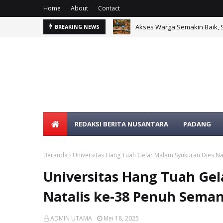
Home
About
Contact
Akses Warga Semakin Baik, 
BREAKING NEWS
REDAKSI BERITA NUSANTARA
PADANG
Beranda
Universitas Hang Tuah Gelar Malam Syukuran Dies Na
Universitas Hang Tuah Ge
Natalis ke-38 Penuh Sema
ADMIN UTAMA
Mei 18, 2025