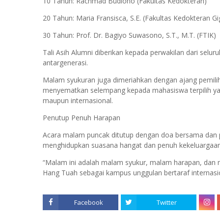
10 Tahun: Rachmad Budiono (Fakultas Kedokteran)
20 Tahun: Maria Fransisca, S.E. (Fakultas Kedokteran Gi
30 Tahun: Prof. Dr. Bagiyo Suwasono, S.T., M.T. (FTIK)
Tali Asih Alumni diberikan kepada perwakilan dari selu
antargenerasi.
Malam syukuran juga dimeriahkan dengan ajang pemilih
menyematkan selempang kepada mahasiswa terpilih ya
maupun internasional.
Penutup Penuh Harapan
Acara malam puncak ditutup dengan doa bersama dan p
menghidupkan suasana hangat dan penuh kekeluargaan
“Malam ini adalah malam syukur, malam harapan, dan m
Hang Tuah sebagai kampus unggulan bertaraf internas
Facebook
Twitter