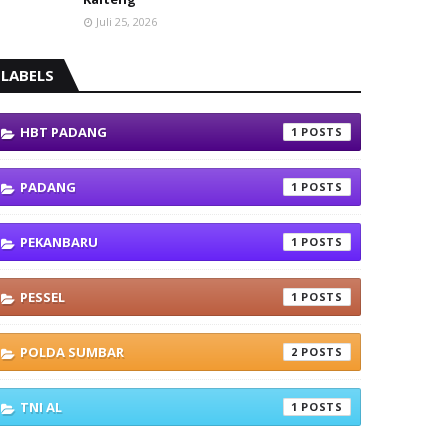
Juli 25, 2026
LABELS
HBT PADANG
1
PADANG
1
PEKANBARU
1
PESSEL
1
POLDA SUMBAR
2
TNI AL
1