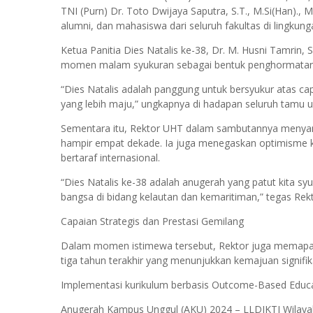
TNI (Purn) Dr. Toto Dwijaya Saputra, S.T., M.Si(Han)., M
alumni, dan mahasiswa dari seluruh fakultas di lingkun
Ketua Panitia Dies Natalis ke-38, Dr. M. Husni Tamrin
momen malam syukuran sebagai bentuk penghormatan te
“Dies Natalis adalah panggung untuk bersyukur atas c
yang lebih maju,” ungkapnya di hadapan seluruh tamu 
Sementara itu, Rektor UHT dalam sambutannya menyam
hampir empat dekade. Ia juga menegaskan optimisme 
bertaraf internasional.
“Dies Natalis ke-38 adalah anugerah yang patut kita syu
bangsa di bidang kelautan dan kemaritiman,” tegas Rekt
Capaian Strategis dan Prestasi Gemilang
Dalam momen istimewa tersebut, Rektor juga memapark
tiga tahun terakhir yang menunjukkan kemajuan signifika
Implementasi kurikulum berbasis Outcome-Based Educ
Anugerah Kampus Unggul (AKU) 2024 – LLDIKTI Wilayah 