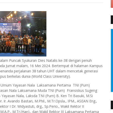
alam Puncak Syukuran Dies Natalis ke-38 dengan penuh
ada Jumat malam, 16 Mei 2024. Bertempat di halaman Kampus
i penanda perjalanan 38 tahun UHT dalam mencetak generasi
s berkelas dunia (World Class University).
ina Umum Yayasan Nala Laksamana Pertama TNI (Purn)
yasan Nala Laksamana Muda TNI (Purn) Fransiskus Sugeng
s Yayasan Nala, Laksda TNI (Purn) B. Ken Tri Basuki, M.Si
. Avando Bastari, M.Phil., M.Tr.Opsla., IPM., ASEAN Eng.,
ktor I Dr. Widyastuti, drg., Sp.Perio., Wakil Rektor II
M.A.P., M.Tr.(Han)., dan Wakil Rektor III Laksamana Pertama