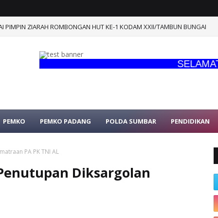
I PIMPIN ZIARAH ROMBONGAN HUT KE-1 KODAM XXII/TAMBUN BUNGAI
SELAMAT DA
PEMKO
PEMKO PADANG
POLDA SUMBAR
PENDIDIKAN
matraan PA PK TNI AL
Penutupan Diksargolan