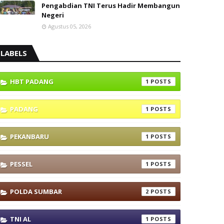
Pengabdian TNI Terus Hadir Membangun
Negeri
Agustus 05, 2026
LABELS
HBT PADANG
1
PADANG
1
PEKANBARU
1
PESSEL
1
POLDA SUMBAR
2
TNI AL
1