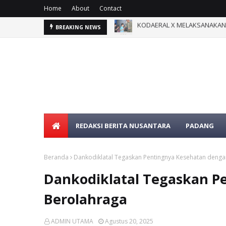
Home
About
Contact
KODAERAL X MELAKSANAKAN D
Kolonel Laut (KH) Drs.Burha
BREAKING NEWS
REDAKSI BERITA NUSANTARA
PADANG
Beranda
Dankodiklatal Tegaskan Pentingnya Kesehatan denga
Dankodiklatal Tegaskan P
Berolahraga
ADMIN UTAMA
Agustus 20, 2025