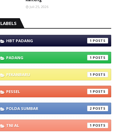
Juli 25, 2026
LABELS
HBT PADANG
1
PADANG
1
PEKANBARU
1
PESSEL
1
POLDA SUMBAR
2
TNI AL
1