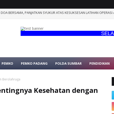
OA BERSAMA, PANJATKAN SYUKUR ATAS KESUKSESAN LATIHAN OPERASI AMF
n, M.Pd Resmi Menjadi Ketua Komite SMK KAL-1 Periode 2026-2030
SELAMAT
PEMKO
PEMKO PADANG
POLDA SUMBAR
PENDIDIKAN
n Berolahraga
entingnya Kesehatan dengan