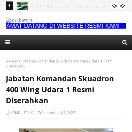
 Perkuat
Jembatan Rampung, Akses Warga Semakin Lancar, Bukti
Bu
Nyata TMMD Ke-129 Hadirkan Manfaat untuk Kampung
Ke
AMAT DATANG DI WEBSITE RESMI KAMI
Sesor
Beranda
Jabatan Komandan Skuadron 400 Wing Udara 1 Resmi
Diserahkan
Jabatan Komandan Skuadron
400 Wing Udara 1 Resmi
Diserahkan
ADMIN UTAMA
September 04, 2025