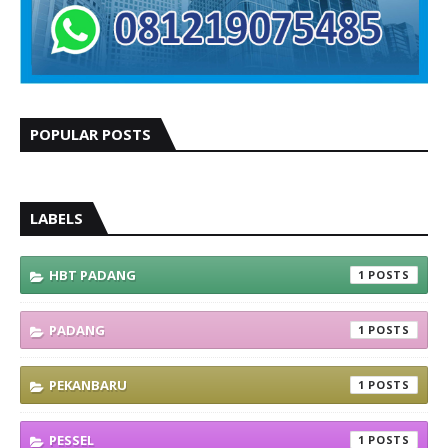
POPULAR POSTS
LABELS
HBT PADANG
1
PADANG
1
PEKANBARU
1
PESSEL
1