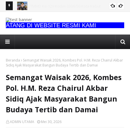
Kombes Pol. H.M. Reza Chairul Akbar Sidiq Perkuat Mental
AKB
 Warga
dan Fisik Personel Ditlantas
Opt
TANG DI WEBSITE RESMI KAMI
Beranda
Semangat Waisak 2026, Kombes Pol. H.M. Reza Chairul Akbar
Sidiq Ajak Masyarakat Bangun Budaya Tertib dan Damai
Semangat Waisak 2026, Kombes
Pol. H.M. Reza Chairul Akbar
Sidiq Ajak Masyarakat Bangun
Budaya Tertib dan Damai
ADMIN UTAMA
Mei 30, 2026