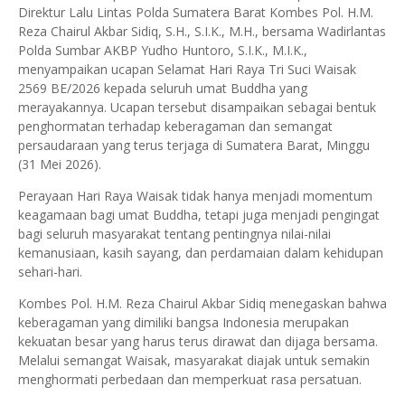
Direktur Lalu Lintas Polda Sumatera Barat Kombes Pol. H.M.
Reza Chairul Akbar Sidiq, S.H., S.I.K., M.H., bersama Wadirlantas
Polda Sumbar AKBP Yudho Huntoro, S.I.K., M.I.K.,
menyampaikan ucapan Selamat Hari Raya Tri Suci Waisak
2569 BE/2026 kepada seluruh umat Buddha yang
merayakannya. Ucapan tersebut disampaikan sebagai bentuk
penghormatan terhadap keberagaman dan semangat
persaudaraan yang terus terjaga di Sumatera Barat, Minggu
(31 Mei 2026).
Perayaan Hari Raya Waisak tidak hanya menjadi momentum
keagamaan bagi umat Buddha, tetapi juga menjadi pengingat
bagi seluruh masyarakat tentang pentingnya nilai-nilai
kemanusiaan, kasih sayang, dan perdamaian dalam kehidupan
sehari-hari.
Kombes Pol. H.M. Reza Chairul Akbar Sidiq menegaskan bahwa
keberagaman yang dimiliki bangsa Indonesia merupakan
kekuatan besar yang harus terus dirawat dan dijaga bersama.
Melalui semangat Waisak, masyarakat diajak untuk semakin
menghormati perbedaan dan memperkuat rasa persatuan.